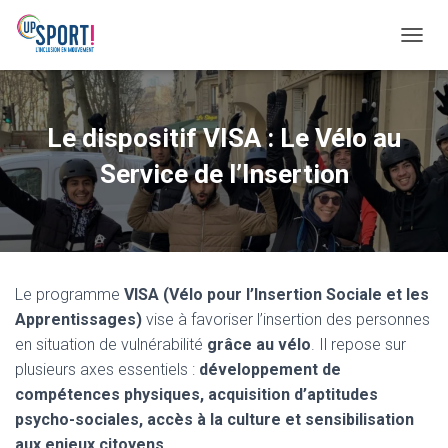
D
É
P
L
I
Le dispositif VISA : Le Vélo au
E
R
Service de l’Insertion
L
A
N
A
V
I
Le programme
VISA (Vélo pour l’Insertion Sociale et les
G
A
Apprentissages)
vise à favoriser l’insertion des personnes
T
en situation de vulnérabilité
grâce au vélo
. Il repose sur
I
plusieurs axes essentiels :
développement de
O
N
compétences physiques, acquisition d’aptitudes
psycho-sociales, accès à la culture et sensibilisation
aux enjeux citoyens.