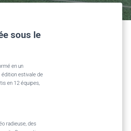
ée sous le
formé en un
 édition estivale de
rtis en 12 équipes,
éo radieuse, des