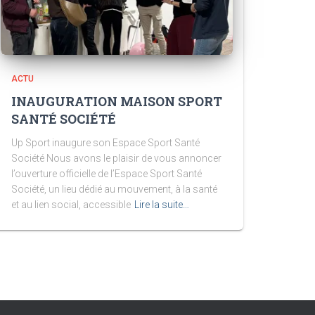
ACTU
INAUGURATION MAISON SPORT
SANTÉ SOCIÉTÉ
Up Sport inaugure son Espace Sport Santé
Société Nous avons le plaisir de vous annoncer
l’ouverture officielle de l’Espace Sport Santé
Société, un lieu dédié au mouvement, à la santé
et au lien social, accessible
Lire la suite…