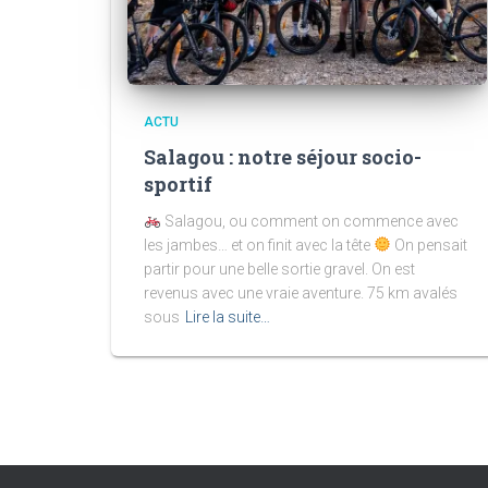
ACTU
Salagou : notre séjour socio-
sportif
Salagou, ou comment on commence avec
les jambes… et on finit avec la tête
On pensait
partir pour une belle sortie gravel. On est
revenus avec une vraie aventure. 75 km avalés
sous
Lire la suite…